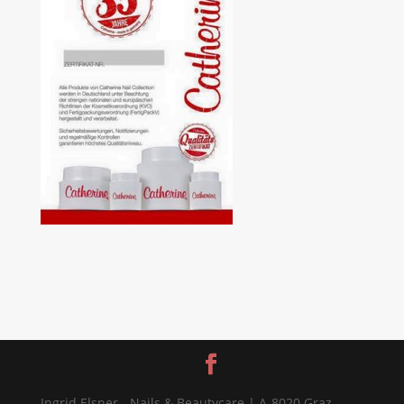
Ingrid Elsner - Nails & Beautycare | A-8020 Graz,