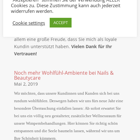
Auch für mich und meinen kleinen Betrieb waren
Cookies zu. Diese Zustimmung kann auch jederzeit
2021 und auch schon 2020 keine leichten Jahre. Vor
widerrufen werden.
allem wirtschaftlich hat mich Corona mit mittlerweile
Cookie settings
ACCEPT
vier Lockdowns und damit dem Entfall jeglicher
Einnahmen schwer getroffen. Es war mir aber trotz
allem eine große Freude, dass Sie mich als loyale
Kundin unterstützt haben.
Vielen Dank für Ihr
Vertrauen!
Noch mehr Wohlfühl-Ambiente bei Nails &
Beautycare
Mai 2, 2019
Wir möchten, dass unsere Kundinnen und Kunden sich bei uns
rundum wohlfühlen. Deswegen haben wir uns fürs neue Jahr eine
besondere Überraschung einfallen lassen: Ab sofort erwartet Sie
bei uns ein völlig neu gestalteter, zusätzlicher Wellnessraum für
unsere Wimpernbehandlungen. Hier können Sie richtig schön
entspannen und die Seele baumeln lassen, während wir uns um
Ihre Schönheit kümmern.