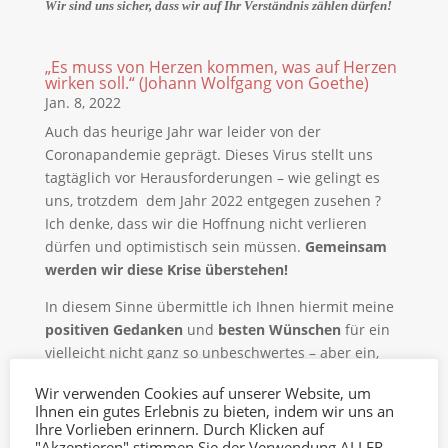
Wir sind uns sicher, dass wir auf Ihr Verständnis zählen dürfen!
„Es muss von Herzen kommen, was auf Herzen
wirken soll.“ (Johann Wolfgang von Goethe)
Jan. 8, 2022
Auch das heurige Jahr war leider von der
Coronapandemie geprägt. Dieses Virus stellt uns
tagtäglich vor Herausforderungen – wie gelingt es
uns, trotzdem dem Jahr 2022 entgegen zusehen ?
Ich denke, dass wir die Hoffnung nicht verlieren
dürfen und optimistisch sein müssen.
Gemeinsam
werden wir diese Krise überstehen!
In diesem Sinne übermittle ich Ihnen hiermit meine
positiven Gedanken
und
besten Wünschen
für ein
vielleicht nicht ganz so unbeschwertes – aber ein,
von Liebe geprägtes – Jahr 2022.
Genießen Sie es mit
Wir verwenden Cookies auf unserer Website, um
mit Ihren Lieben , Freunde und
wünsche
ein
Ihnen ein gutes Erlebnis zu bieten, indem wir uns an
glückliches und vor allem gesundes Neues Jahr!
Ihre Vorlieben erinnern. Durch Klicken auf
"Akzeptieren" stimmen Sie der Verwendung ALLER