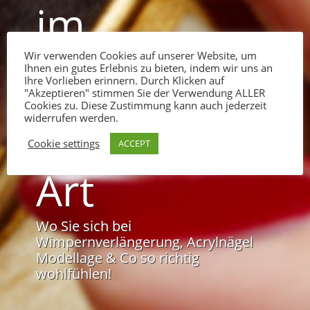
im
Nagelstudio
Wir verwenden Cookies auf unserer Website, um
Ihnen ein gutes Erlebnis zu bieten, indem wir uns an
Ihre Vorlieben erinnern. Durch Klicken auf
der
"Akzeptieren" stimmen Sie der Verwendung ALLER
Cookies zu. Diese Zustimmung kann auch jederzeit
widerrufen werden.
anderen
Cookie settings
ACCEPT
Art
Wo Sie sich bei
Wimpernverlängerung, Acrylnägel
Modellage & Co so richtig
wohlfühlen!